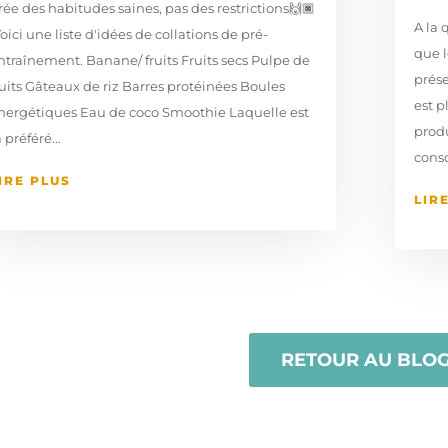
rée des habitudes saines, pas des restrictions🙌🏿⁣
A la 
 Voici une liste d'idées de collations de pré-
que l
ntraînement. Banane/ fruits⁠ Fruits secs⁠ Pulpe de
prése
ruits⁠ Gâteaux de riz⁠ Barres protéinées⁠ Boules
est p
nergétiques⁠ Eau de coco⁠ Smoothie⁠ Laquelle est
produ
a préféré...
cons
IRE PLUS
LIR
RETOUR AU BLO