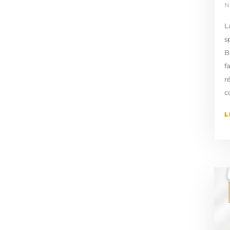
N
L
s
B
f
r
c
L