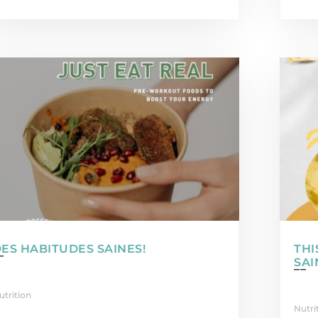
ES HABITUDES SAINES!
THI
SAI
utrition
Nutri