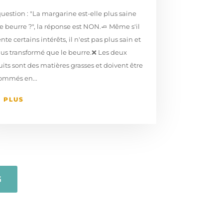
question : "La margarine est-elle plus saine
e beurre ?", la réponse est NON.🧈⁠ ⁠Même s'il
nte certains intérêts, il n'est pas plus sain et
lus transformé que le beurre.⁠⁠❌ Les deux
its sont des matières grasses et doivent être
ommés en...
E PLUS
G