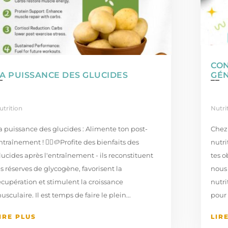
CON
A PUISSANCE DES GLUCIDES
GÉ
utrition
Nutri
a puissance des glucides : Alimente ton post-
Chez 
ntraînement ! 🚴‍♂️⁣🥔Profite des bienfaits des
nutri
lucides après l'entraînement - ils reconstituent
tes o
es réserves de glycogène, favorisent la
nous
écupération et stimulent la croissance
nutri
usculaire.⁠ Il est temps de faire le plein...
pour
IRE PLUS
LIR