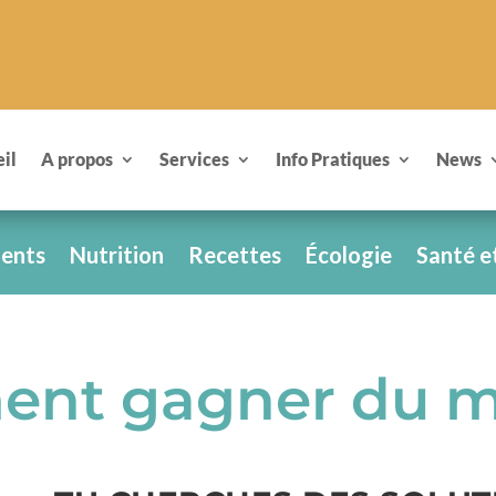
il
A propos
Services
Info Pratiques
News
ents
Nutrition
Recettes
Écologie
Santé e
nt gagner du m