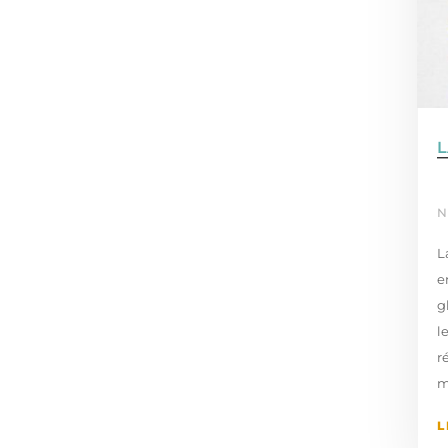
L
N
L
e
g
l
r
m
L