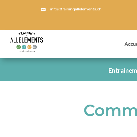
info@trainingallelements.ch

Accue
Entraînem
Comme