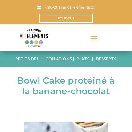
info@trainingallelements.ch

BOUTIQUE
PETITS DEJ.
|
COLLATIONS
|
PLATS
|
DESSERTS
Bowl Cake protéiné à
la banane-chocolat