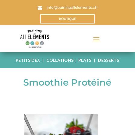
info@trainingallelements.ch

BOUTIQUE
PETITS DEJ.
|
COLLATIONS
|
PLATS
|
DESSERTS
Smoothie Protéiné